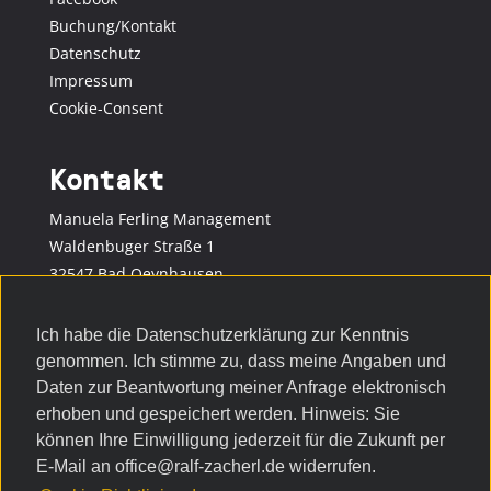
Buchung/Kontakt
Datenschutz
Impressum
Cookie-Consent
Kontakt
Manuela Ferling Management
Waldenbuger Straße 1
32547 Bad Oeynhausen
Telefon: +49 57 31 / 1 56 13 30
Ich habe die Datenschutzerklärung zur Kenntnis
E-Mail:
manuela.fe@t-online.de
genommen. Ich stimme zu, dass meine Angaben und
Internet: www.ralf-zacherl.de
Daten zur Beantwortung meiner Anfrage elektronisch
Internet:
www.manuelaferling.de
erhoben und gespeichert werden. Hinweis: Sie
können Ihre Einwilligung jederzeit für die Zukunft per
Social Media
E-Mail an office@ralf-zacherl.de widerrufen.