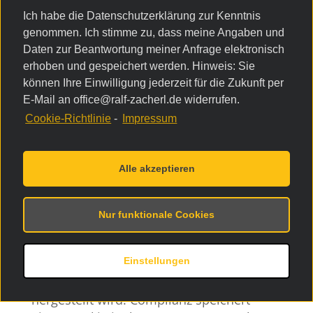
Einwilligung mit
Ich habe die Datenschutzerklärung zur Kenntnis
Complianz
genommen. Ich stimme zu, dass meine Angaben und
Daten zur Beantwortung meiner Anfrage elektronisch
Unsere Website nutzt die Consent-
erhoben und gespeichert werden. Hinweis: Sie
Technologie von Complianz, um Ihre
können Ihre Einwilligung jederzeit für die Zukunft per
Einwilligung zur Speicherung bestimmter
E-Mail an office@ralf-zacherl.de widerrufen.
Cookies auf Ihrem Endgerät oder zum
Cookie-Richtlinie
-
Impressum
Einsatz bestimmter Technologien
einzuholen und diese
datenschutzkonform zu dokumentieren.
Alle akzeptieren
Anbieter dieser Technologie ist Complianz
B.V., Kalmarweg 14-5, 9723 JG Groningen,
Niederlande (im Folgenden „Complianz“).
Nur funktionale Cookies
Complianz ist lokal auf unseren Servern
Einstellungen
installiert, sodass keine Verbindung zu
den Servern des Anbieters von Complianz
hergestellt wird. Complianz speichert